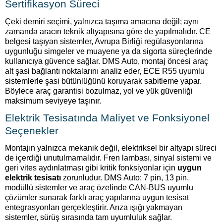
Sertifikasyon Süreci
Çeki demiri seçimi, yalnızca taşıma amacına değil; aynı
zamanda aracın teknik altyapısına göre de yapılmalıdır. CE
belgesi taşıyan sistemler, Avrupa Birliği regülasyonlarına
uygunluğu simgeler ve muayene ya da sigorta süreçlerinde
kullanıcıya güvence sağlar. DMS Auto, montaj öncesi araç
alt şasi bağlantı noktalarını analiz eder, ECE R55 uyumlu
sistemlerle şasi bütünlüğünü koruyarak sabitleme yapar.
Böylece araç garantisi bozulmaz, yol ve yük güvenliği
maksimum seviyeye taşınır.
Elektrik Tesisatında Maliyet ve Fonksiyonel
Seçenekler
Montajın yalnızca mekanik değil, elektriksel bir altyapı süreci
de içerdiği unutulmamalıdır. Fren lambası, sinyal sistemi ve
geri vites aydınlatması gibi kritik fonksiyonlar için
uygun
elektrik tesisatı
zorunludur. DMS Auto; 7 pin, 13 pin,
modüllü sistemler ve araç özelinde CAN-BUS uyumlu
çözümler sunarak farklı araç yapılarına uygun tesisat
entegrasyonları gerçekleştirir. Arıza ışığı yakmayan
sistemler, sürüş sırasında tam uyumluluk sağlar.