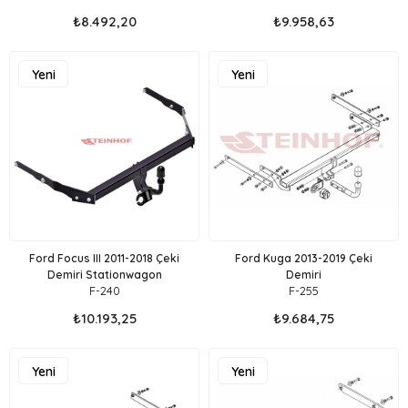
₺8.492,20
₺9.958,63
Yeni
Yeni
Ürün
Ürün
Ford Focus III 2011-2018 Çeki
Ford Kuga 2013-2019 Çeki
Demiri Stationwagon
Demiri
F-240
F-255
₺10.193,25
₺9.684,75
Yeni
Yeni
Ürün
Ürün