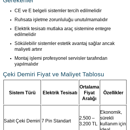
Gerekenler
CE ve E belgeli sistemler tercih edilmelidir
Ruhsata işletme zorunluluğu unutulmamalıdır
Elektrik tesisatı mutlaka araç sistemine entegre
edilmelidir
Sökülebilir sistemler estetik avantaj sağlar ancak
maliyeti artırır
Montaj işlemi profesyonel servisler tarafından
yapılmalıdır
Çeki Demiri Fiyat ve Maliyet Tablosu
Ortalama
Sistem Türü
Elektrik Tesisatı
Fiyat
Özellikler
Aralığı
Ekonomik,
2.500 –
sürekli
Sabit Çeki Demiri
7 Pin Standart
3.200 TL
kullanım için
ideal