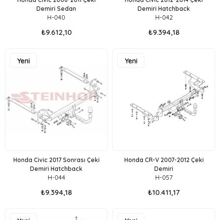
Demiri Sedan
Demiri Hatchback
H-040
H-042
₺9.612,10
₺9.394,18
Yeni
Yeni
Ürün
Ürün
Honda Civic 2017 Sonrası Çeki
Honda CR-V 2007-2012 Çeki
Demiri Hatchback
Demiri
H-044
H-057
₺9.394,18
₺10.411,17