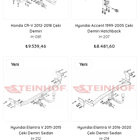
Honda CR-V 2012-2018 Çeki
Hyundaı Accent 1999-2005 Çeki
Demiri
Demiri Hatchback
H-081
H-207
₺9.539,46
₺8.481,60
Yeni
Yeni
Ürün
Ürün
Hyundai Elantra V 2011-2015
Hyundai Elantra VI 2016-2020
Çeki Demiri Sedan
Çeki Demiri Sedan
H-212
H-214