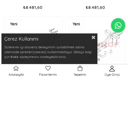
₺8.481,60
₺8.481,60
Yeni
Yeni
Ürün
Ürün
Çerez Kullanımı
Sizlere en iyi alışveriş deneyimini sunabilmek adına
sitemizde çerezler(cookies) kullanmaktayız. Detaylı bilgi
için
Kvkk
sözleşmesini inceleyebilirsiniz.
Anasayfa
Favorilerim
Sepetim
Üye Girişi
Hyundai i10 2014-2019 Çeki
Hyundai ix35 , Tucson 2010-2015
Demiri
Çeki Demiri
H-234
H-247
₺8.481,60
₺9.612,10
Yeni
Yeni
Ürün
Ürün