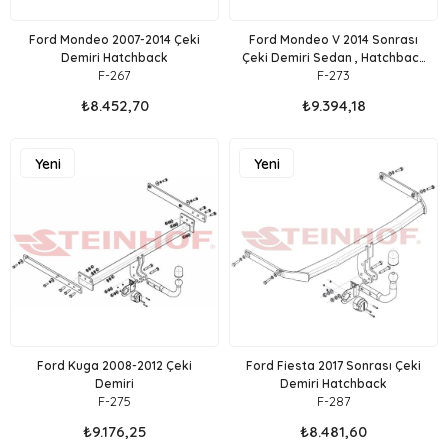
Ford Mondeo 2007-2014 Çeki
Ford Mondeo V 2014 Sonrası
Demiri Hatchback
Çeki Demiri Sedan , Hatchback
F-267
F-273
, Stationwagon
₺8.452,70
₺9.394,18
Yeni
Yeni
Ürün
Ürün
Ford Kuga 2008-2012 Çeki
Ford Fiesta 2017 Sonrası Çeki
Demiri
Demiri Hatchback
F-275
F-287
₺9.176,25
₺8.481,60