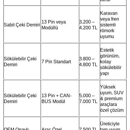
Karavan
veya fren
13 Pin veya
3.200 –
Sabit Çeki Demiri
sistemli
Modüllü
4.200 TL
römork
uyumu
Estetik
görünüm,
Sökülebilir Çeki
3.800 –
7 Pin Standart
kolay
Demiri
4.800 TL
sökülebilir
yapı
Yüksek
uyum, SUV
Sökülebilir Çeki
13 Pin + CAN-
5.000 –
& premium
Demiri
BUS Modül
7.000 TL
araçlara
özel çözüm
Üreticiyle
OEM Onaylı
Araç Özel
7.500 TL
tam uyum,