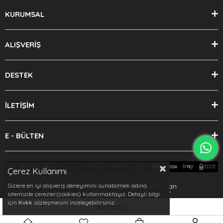
KURUMSAL
ALIŞVERİŞ
DESTEK
İLETİŞİM
E - BÜLTEN
Çerez Kullanımı
Sizlere en iyi alışveriş deneyimini sunabilmek adına
Bu sitenin kurulumu
Keyo Digital
tarafından
yapılmıştır.https://www.dmsauto.com.tr/
sitemizde çerezler(cookies) kullanmaktayız. Detaylı bilgi
için
Kvkk
sözleşmesini inceleyebilirsiniz.