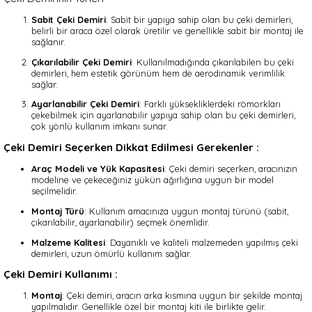
Sabit Çeki Demiri
: Sabit bir yapıya sahip olan bu çeki demirleri,
belirli bir araca özel olarak üretilir ve genellikle sabit bir montaj ile
sağlanır.
Çıkarılabilir Çeki Demiri
: Kullanılmadığında çıkarılabilen bu çeki
demirleri, hem estetik görünüm hem de aerodinamik verimlilik
sağlar.
Ayarlanabilir Çeki Demiri
: Farklı yüksekliklerdeki römorkları
çekebilmek için ayarlanabilir yapıya sahip olan bu çeki demirleri,
çok yönlü kullanım imkanı sunar.
Çeki Demiri Seçerken Dikkat Edilmesi Gerekenler :
Araç Modeli ve Yük Kapasitesi
: Çeki demiri seçerken, aracınızın
modeline ve çekeceğiniz yükün ağırlığına uygun bir model
seçilmelidir.
Montaj Türü
: Kullanım amacınıza uygun montaj türünü (sabit,
çıkarılabilir, ayarlanabilir) seçmek önemlidir.
Malzeme Kalitesi
: Dayanıklı ve kaliteli malzemeden yapılmış çeki
demirleri, uzun ömürlü kullanım sağlar.
Çeki Demiri Kullanımı :
Montaj
: Çeki demiri, aracın arka kısmına uygun bir şekilde montaj
yapılmalıdır. Genellikle özel bir montaj kiti ile birlikte gelir.