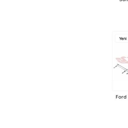
MAN ÇEKİ DEMİRİ
MAZDA ÇEKİ DEMİRİ
MERCEDES ÇEKİ DEMİRİ
MG ÇEKİ DEMİRİ
MİNİ COOPER ÇEKİ DEMİRİ
Yeni
MİTSUBİSHİ ÇEKİ DEMİRİ
Ürün
NİSSAN ÇEKİ DEMİRİ
OPEL ÇEKİ DEMİRİ
PEUGEOT ÇEKİ DEMİRİ
PORSCHE ÇEKİ DEMİRİ
RENAULT ÇEKİ DEMİRİ
SEAT ÇEKİ DEMİRİ
Ford
SKODA ÇEKİ DEMİRİ
SSANGYONG ÇEKİ DEMİRİ
SUBARU ÇEKİ DEMİRİ
SUZUKİ ÇEKİ DEMİRİ