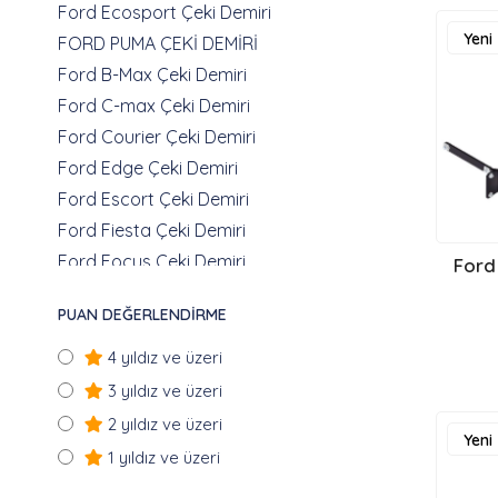
Ford Ecosport Çeki Demiri
Yeni
FORD PUMA ÇEKİ DEMİRİ
Ürün
Ford B-Max Çeki Demiri
Ford C-max Çeki Demiri
Ford Courier Çeki Demiri
Ford Edge Çeki Demiri
Ford Escort Çeki Demiri
Ford Fiesta Çeki Demiri
Ford Focus Çeki Demiri
Ford
Ford Fusion ÇEKİ DEMİRİ
PUAN DEĞERLENDIRME
Ford F150 Çeki Demiri
Ford Galaxy Çeki Demiri
4 yıldız ve üzeri
Ford Grand C-Max Çeki Demiri
3 yıldız ve üzeri
Ford Kuga Çeki Demiri
2 yıldız ve üzeri
Yeni
Ford Mondeo Çeki Demiri
1 yıldız ve üzeri
Ürün
Ford Ranger Çeki Demiri