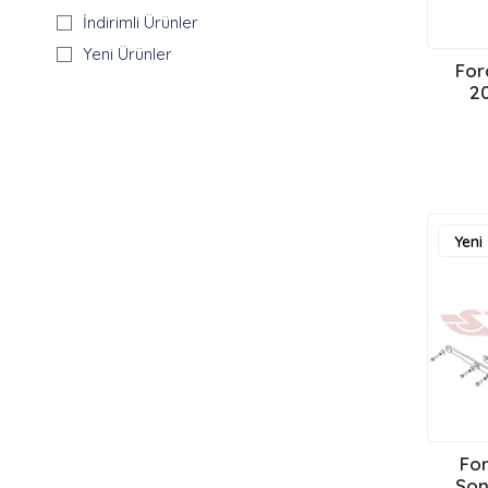
FİAT ÇEKİ DEMİRİ
İndirimli Ürünler
FOTON ÇEKİ DEMİRİ
Yeni Ürünler
For
HONDA ÇEKİ DEMİRİ
20
HYUNDAİ ÇEKİ DEMİRİ
INFINITY ÇEKİ DEMİRİ
ISUZU ÇEKİ DEMİRİ
IVECO ÇEKİ DEMİRİ
JAECOO ÇEKİ DEMİRİ
Yeni
JAGUAR ÇEKİ DEMİRİ
Ürün
JEEP ÇEKİ DEMİRİ
KİA ÇEKİ DEMİRİ
LADA ÇEKİ DEMİRİ
LANCİA ÇEKİ DEMİRİ
LAND ROVER ÇEKİ DEMİRİ
MAXUS ÇEKİ DEMİRİ
For
MAHİNDRA ÇEKİ DEMİRİ
Son