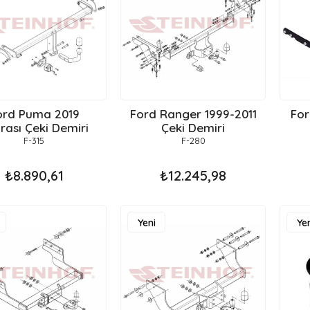
ord Puma 2019
Ford Ranger 1999-2011
For
Sonrası Çeki Demiri
Çeki Demiri
F-315
F-280
₺8.890,61
₺12.245,98
Yeni
Yen
Ürün
Ür