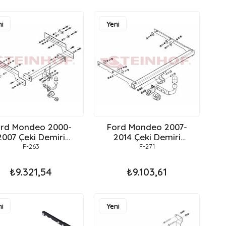
i
Yeni
ün
Ürün
rd Mondeo 2000-
Ford Mondeo 2007-
07 Çeki Demiri
2014 Çeki Demiri
Stationwagon
Stationwagon
F-263
F-271
₺9.321,54
₺9.103,61
i
Yeni
ün
Ürün