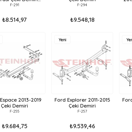
Hatchback
F-291
F-294
₺8.514,97
₺9.548,18
Yeni
Yen
Ürün
Ür
 Espace 2013-2019
Ford Explorer 2011-2015
Ford
Çeki Demiri
Çeki Demiri
F-255
F-257
₺9.684,75
₺9.539,46