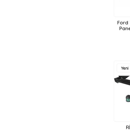
Ford 
Panelvan 
Yeni
Ürün
R