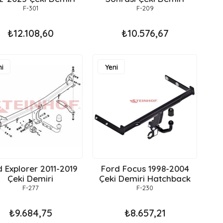
F-301
F-209
₺12.108,60
₺10.576,67
i
Yeni
ün
Ürün
 Explorer 2011-2019
Ford Focus 1998-2004
Çeki Demiri
Çeki Demiri Hatchback
F-277
F-230
₺9.684,75
₺8.657,21