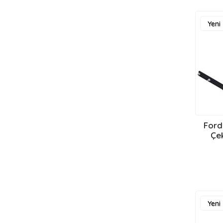
TATA ÇEKİ DEMİRİ
TOYOTA ÇEKİ DEMİRİ
Yeni
TESLA ÇEKİ DEMİRİ
Ürün
VOLKSWAGEN ÇEKİ DEMİRİ
VOLVO ÇEKİ DEMİRİ
TRAKTÖR ÇEKİ DEMİRİ
TEKNE ÇEKİ DEMİRİ
RÖMORK ÇEKİ DEMİRİ
KARAVAN ÇEKİ DEMİRİ
Ford
750KG ALTI ÇEKİ DEMİRLERİ
Çe
Yeni
Ürün