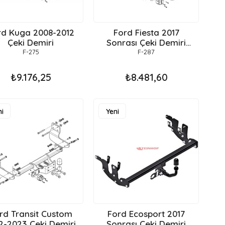
Kuga 2008-2012
Ford Fiesta 2017
Çeki Demiri
Sonrası Çeki Demiri
Hatchback
F-275
F-287
₺9.176,25
₺8.481,60
i
Yeni
ün
Ürün
rd Transit Custom
Ford Ecosport 2017
2-2023 Çeki Demiri
Sonrası Çeki Demiri