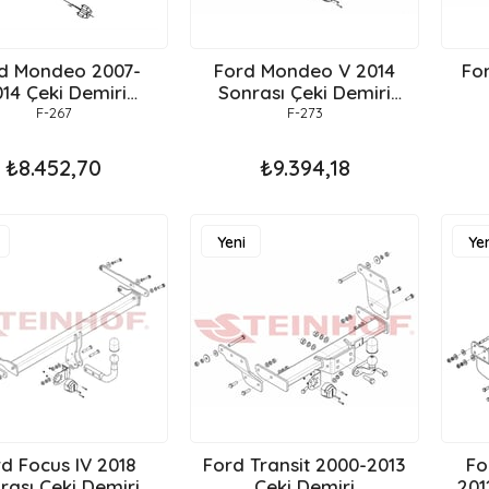
d Mondeo 2007-
Ford Mondeo V 2014
Ford 
14 Çeki Demiri
Sonrası Çeki Demiri
Hatchback
Sedan , Hatchback ,
F-267
F-273
Stationwagon
₺8.452,70
₺9.394,18
Yeni
Yen
Ürün
Ür
d Focus IV 2018
Ford Transit 2000-2013
Fo
rası Çeki Demiri
Çeki Demiri
201