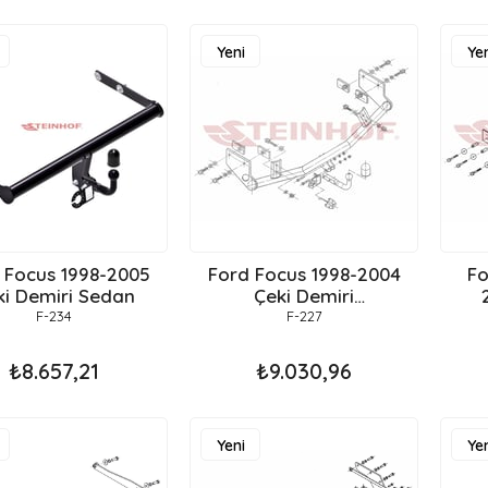
Yeni
Yen
Ürün
Ür
 Focus 1998-2005
Ford Focus 1998-2004
Fo
ki Demiri Sedan
Çeki Demiri
20
Stationwagon
F-234
F-227
₺8.657,21
₺9.030,96
Yeni
Yen
Ürün
Ür