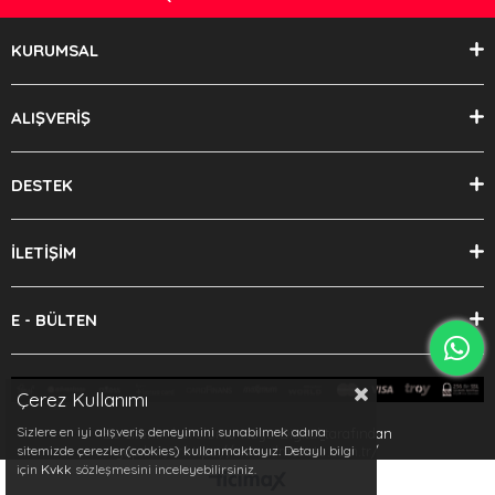
KURUMSAL
ALIŞVERİŞ
DESTEK
İLETİŞİM
E - BÜLTEN
Çerez Kullanımı
Sizlere en iyi alışveriş deneyimini sunabilmek adına
Bu sitenin kurulumu
Keyo Digital
tarafından
yapılmıştır.https://www.dmsauto.com.tr/
sitemizde çerezler(cookies) kullanmaktayız. Detaylı bilgi
için
Kvkk
sözleşmesini inceleyebilirsiniz.