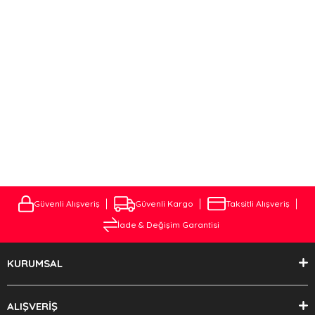
Deliklere birebir uyum sağlamaktadır . Kaynak ve ya kesip biçme
Yöntemi ile kesinlikle montajlanmamaktadır. Çeki demiri Montaj
işlemi, aracın modeline ve çekici demirinin türüne bağlı olarak
değişiklik gösterebilir.
ÇEKİ DEMİRİ MONTAJ VE FİYATLARI
Aracınıza özel Çeki Demirini Websitemizden En uygun Fiyatlara
alabileceiniz gibi . Müşteri temsilcimiz ile iletişime geçerek Çeki
Demiri Montajını Çok Uygun fiyatlara tarafımıza Yaptırabilirsiniz.
Güvenli Alışveriş
Güvenli Kargo
Taksitli Alışveriş
İade & Değişim Garantisi
KURUMSAL
ALIŞVERİŞ