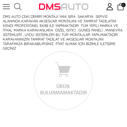
0
DMS AUTO ÇEKİ DEMİRİ MONTAJI YANI SIRA SAKARYA SERVİS
ALANINDA KARAVAN AKSESUAR MONTAJINI VE TAMİRAT TADİLATINI
KENDI PROFESYONEL EKİBİ İLE YAPMAKTADIR. TÜM YERLİ MARKA VE
İTHAL MARKA KARAVANLARA DİZEL ISITICI , GÜNEŞ PANELİ , MANEVRA
SİSTEMLERİ , UYDU SİSTEMLERİ BU TÜR MONTAJLAR YAPILMAKTADIR .
KARAVANINIZIN TAMİRAT TADİLAT VE AKSESUAR MONTAJINI
TARAFIMIZA BIRAKABİLİRSİNİZ. FİYAT ALMAK İÇİN BİZİMLE İLETİŞİME
GEÇİNİZ .
KARAVAN AKSESUAR MONTAJI marka aracınız için üretilmiş birebir
uyumlu Çeki Demiri modellerini Sitemizde
Bulabilirsiniz.Websitemizdeki Çeki Demirleri Aracın altyapısındaki