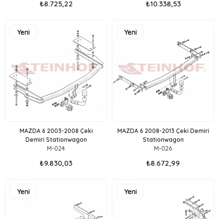
₺8.725,22
₺10.338,53
Yeni
Yeni
Ürün
Ürün
MAZDA 6 2003-2008 Çeki
MAZDA 6 2008-2013 Çeki Demiri
Demiri Stationwagon
Stationwagon
M-024
M-026
₺9.830,03
₺8.672,99
Yeni
Yeni
Ürün
Ürün