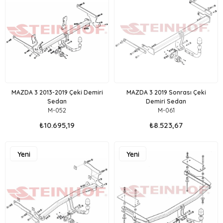
Ürün
Ürün
MAZDA 3 2013-2019 Çeki Demiri
MAZDA 3 2019 Sonrası Çeki
Sedan
Demiri Sedan
M-052
M-061
₺10.695,19
₺8.523,67
Yeni
Yeni
Ürün
Ürün