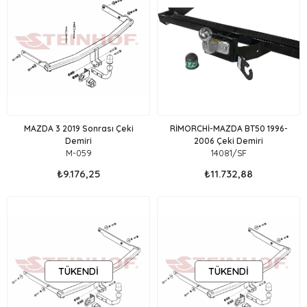
Ürün
Ürün
MAZDA 3 2019 Sonrası Çeki
RİMORCHİ-MAZDA BT50 1996-
Demiri
2006 Çeki Demiri
M-059
14081/SF
₺9.176,25
₺11.732,88
TÜKENDI
TÜKENDI