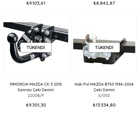
₺9.103,61
₺8.842,87
TÜKENDI
TÜKENDI
RİMORCHİ-MAZDA CX-3 2015
Hak-Pol MAZDA BT50 1996-2006
Sonrası Çeki Demiri
Çeki Demiri
22008/F
E/050
₺9.301,30
₺13.534,80
MAZDA ÇEKİ DEMİRİ marka aracınız için üretilmiş birebir uyumlu
Çeki Demiri modellerini Sitemizde Bulabilirsiniz.Websitemizdeki Çeki
Demirleri Aracın altyapısındaki Deliklere birebir uyum
sağlamaktadır . Kaynak ve ya kesip biçme Yöntemi ile kesinlikle
montajlanmamaktadır. Çeki demiri Montaj işlemi, aracın modeline