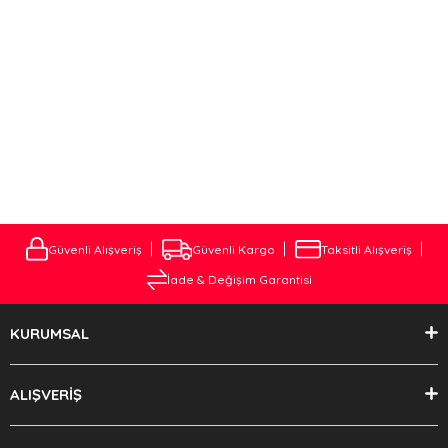
ve çekici demirinin türüne bağlı olarak değişiklik gösterebilir.
ÇEKİ DEMİRİ MONTAJ VE FİYATLARI
Aracınıza özel Çeki Demirini Websitemizden En uygun Fiyatlara
alabileceiniz gibi . Müşteri temsilcimiz ile iletişime geçerek Çeki
Demiri Montajını Çok Uygun fiyatlara tarafımıza Yaptırabilirsiniz.
Güvenli Alışveriş
Güvenli Kargo
Taksitli Alışveriş
İade & Değişim Garantisi
KURUMSAL
ALIŞVERİŞ