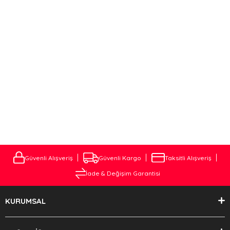
Bulabilirsiniz.Websitemizdeki Çeki Demirleri Aracın altyapısındaki
Deliklere birebir uyum sağlamaktadır . Kaynak ve ya kesip biçme
Yöntemi ile kesinlikle montajlanmamaktadır. Çeki demiri Montaj
işlemi, aracın modeline ve çekici demirinin türüne bağlı olarak
değişiklik gösterebilir.
ÇEKİ DEMİRİ MONTAJ VE FİYATLARI
Aracınıza özel Çeki Demirini Websitemizden En uygun Fiyatlara
alabileceiniz gibi . Müşteri temsilcimiz ile iletişime geçerek Çeki
Demiri Montajını Çok Uygun fiyatlara tarafımıza Yaptırabilirsiniz.
Güvenli Alışveriş
Güvenli Kargo
Taksitli Alışveriş
İade & Değişim Garantisi
KURUMSAL