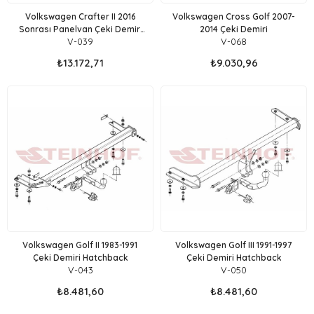
Volkswagen Crafter II 2016
Volkswagen Cross Golf 2007-
Sonrası Panelvan Çeki Demiri
2014 Çeki Demiri
V-039
V-068
Flanşlı
₺13.172,71
₺9.030,96
Volkswagen Golf II 1983-1991
Volkswagen Golf III 1991-1997
Çeki Demiri Hatchback
Çeki Demiri Hatchback
V-043
V-050
₺8.481,60
₺8.481,60