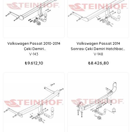
Volkswagen Passat 2010-2014
Volkswagen Passat 2014
Çeki Demiri
Sonrası Çeki Demiri Hatchback,
V-143
V-148
Sedan,Stationwagon (B7 KASA)
Sedan,Stationwagon (B8 KASA)
₺9.612,10
₺8.426,80