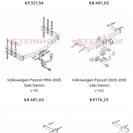
₺9.321,54
₺8.481,60
Volkswagen Passat 1996-2005
Volkswagen Passat 2005-2010
Çeki Demiri
Çeki Demiri
V-115
V-140
Sedan,Stationwagon (B5 KASA)
Sedan,Stationwagon (B6 KASA)
₺8.481,60
₺9.176,25