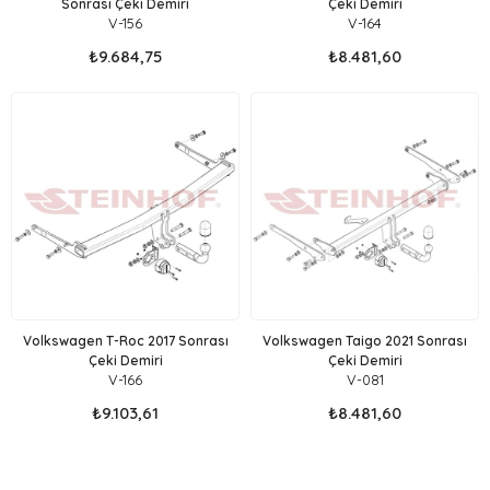
Sonrası Çeki Demiri
Çeki Demiri
V-156
V-164
₺9.684,75
₺8.481,60
Volkswagen T-Roc 2017 Sonrası
Volkswagen Taigo 2021 Sonrası
Çeki Demiri
Çeki Demiri
V-166
V-081
₺9.103,61
₺8.481,60
VOLKSWAGEN ÇEKİ DEMİRİ marka aracınız için üretilmiş birebir
uyumlu Çeki Demiri modellerini Sitemizde