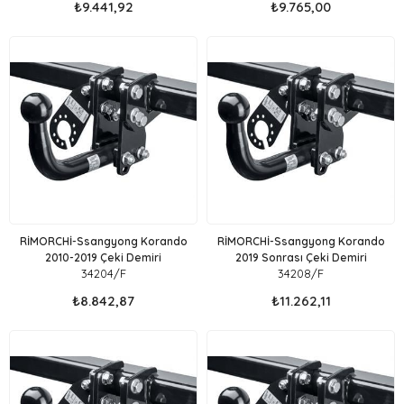
₺9.441,92
₺9.765,00
RİMORCHİ-Ssangyong Korando
RİMORCHİ-Ssangyong Korando
2010-2019 Çeki Demiri
2019 Sonrası Çeki Demiri
34204/F
34208/F
₺8.842,87
₺11.262,11