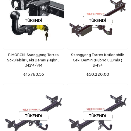
TÜKENDI
TÜKENDI
RİMORCHİ-Ssangyong Torres
Ssangyong Torres Katlanabilir
Sökülebilir Çeki Demiri (Hybrid
Çeki Demiri (Hybrid Uyumlu )
34214/VM
S-494
Uyumlu )
₺15.760,53
₺50.220,00
TÜKENDI
TÜKENDI