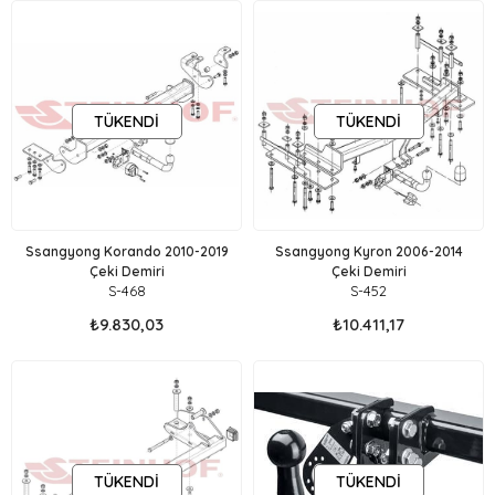
TÜKENDI
TÜKENDI
Ssangyong Korando 2010-2019
Ssangyong Kyron 2006-2014
Çeki Demiri
Çeki Demiri
S-468
S-452
₺9.830,03
₺10.411,17
TÜKENDI
TÜKENDI