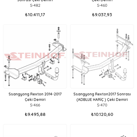
S-482
S-460
₺10.411,17
₺9.037,93
Ssangyong Rexton 2014-2017
Ssangyong Rexton2017 Sonrası
Çeki Demiri
(ADBLUE HARİÇ ) Çeki Demiri
S-466
S-470
₺9.495,88
₺10.120,60