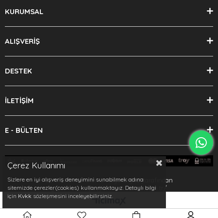
KURUMSAL
ALIŞVERİŞ
DESTEK
İLETİŞİM
E - BÜLTEN
Çerez Kullanımı
Sizlere en iyi alışveriş deneyimini sunabilmek adına
Bu sitenin kurulumu
Keyo Digital
tarafından
yapılmıştır.https://www.dmsauto.com.tr/
sitemizde çerezler(cookies) kullanmaktayız. Detaylı bilgi
için
Kvkk
sözleşmesini inceleyebilirsiniz.