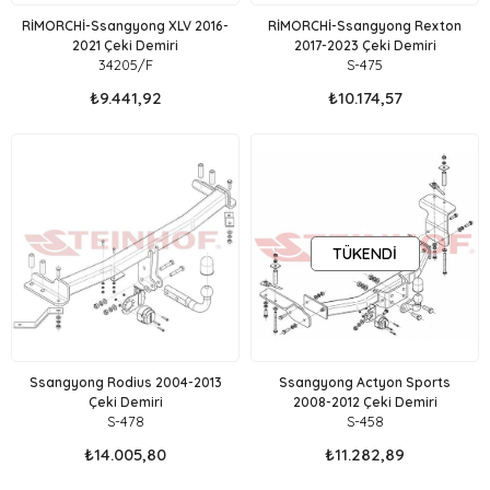
RİMORCHİ-Ssangyong XLV 2016-
RİMORCHİ-Ssangyong Rexton
2021 Çeki Demiri
2017-2023 Çeki Demiri
34205/F
S-475
₺9.441,92
₺10.174,57
TÜKENDI
Ssangyong Rodius 2004-2013
Ssangyong Actyon Sports
Çeki Demiri
2008-2012 Çeki Demiri
S-478
S-458
₺14.005,80
₺11.282,89