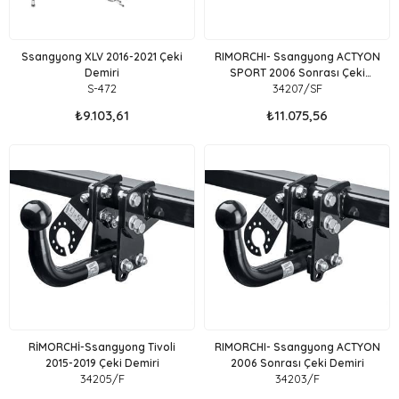
Ssangyong XLV 2016-2021 Çeki
RIMORCHI- Ssangyong ACTYON
Demiri
SPORT 2006 Sonrası Çeki
S-472
34207/SF
Demiri
₺9.103,61
₺11.075,56
RİMORCHİ-Ssangyong Tivoli
RIMORCHI- Ssangyong ACTYON
2015-2019 Çeki Demiri
2006 Sonrası Çeki Demiri
34205/F
34203/F