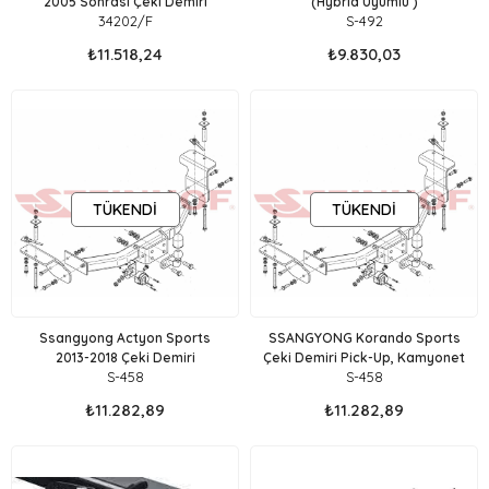
2005 Sonrası Çeki Demiri
(Hybrid Uyumlu )
34202/F
S-492
₺11.518,24
₺9.830,03
TÜKENDI
TÜKENDI
Ssangyong Actyon Sports
SSANGYONG Korando Sports
2013-2018 Çeki Demiri
Çeki Demiri Pick-Up, Kamyonet
S-458
S-458
₺11.282,89
₺11.282,89