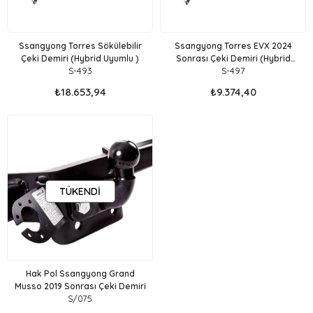
Ssangyong Torres Sökülebilir
Ssangyong Torres EVX 2024
Çeki Demiri (Hybrid Uyumlu )
Sonrası Çeki Demiri (Hybrid
S-493
S-497
Uyumlu )
₺18.653,94
₺9.374,40
TÜKENDI
Hak Pol Ssangyong Grand
Musso 2019 Sonrası Çeki Demiri
S/075