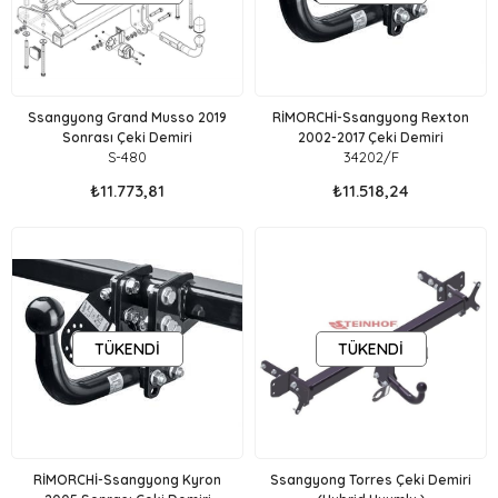
Ssangyong Grand Musso 2019
RİMORCHİ-Ssangyong Rexton
Sonrası Çeki Demiri
2002-2017 Çeki Demiri
S-480
34202/F
₺11.773,81
₺11.518,24
TÜKENDI
TÜKENDI
RİMORCHİ-Ssangyong Kyron
Ssangyong Torres Çeki Demiri