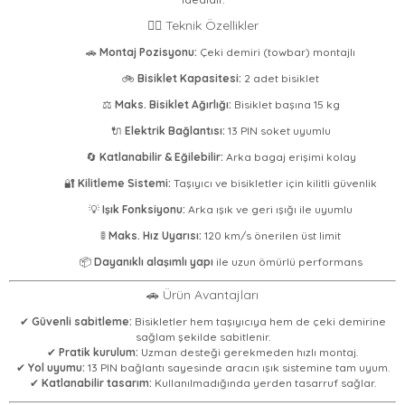
🚴‍♂️ Teknik Özellikler
🚗
Montaj Pozisyonu:
Çeki demiri (towbar) montajlı
🚲
Bisiklet Kapasitesi:
2 adet bisiklet
⚖️
Maks. Bisiklet Ağırlığı:
Bisiklet başına 15 kg
🔌
Elektrik Bağlantısı:
13 PIN soket uyumlu
🔄
Katlanabilir & Eğilebilir:
Arka bagaj erişimi kolay
🔐
Kilitleme Sistemi:
Taşıyıcı ve bisikletler için kilitli güvenlik
💡
Işık Fonksiyonu:
Arka ışık ve geri ışığı ile uyumlu
🚦
Maks. Hız Uyarısı:
120 km/s önerilen üst limit
📦
Dayanıklı alaşımlı yapı
ile uzun ömürlü performans
🚗 Ürün Avantajları
✔
Güvenli sabitleme:
Bisikletler hem taşıyıcıya hem de çeki demirine
sağlam şekilde sabitlenir.
✔
Pratik kurulum:
Uzman desteği gerekmeden hızlı montaj.
✔
Yol uyumu:
13 PIN bağlantı sayesinde aracın ışık sistemine tam uyum.
✔
Katlanabilir tasarım:
Kullanılmadığında yerden tasarruf sağlar.