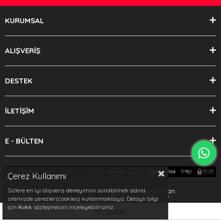
KURUMSAL
ALIŞVERİŞ
DESTEK
İLETİŞİM
E - BÜLTEN
Çerez Kullanımı
Sizlere en iyi alışveriş deneyimini sunabilmek adına
Bu sitenin kurulumu
Keyo Digital
tarafından
yapılmıştır.https://www.dmsauto.com.tr/
sitemizde çerezler(cookies) kullanmaktayız. Detaylı bilgi
için
Kvkk
sözleşmesini inceleyebilirsiniz.