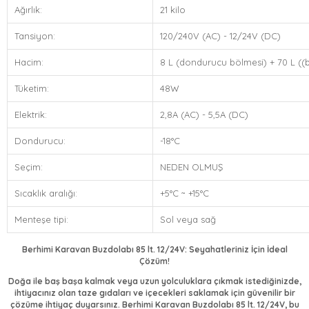
Ağırlık:
21 kilo
Tansiyon:
120/240V (AC) - 12/24V (DC)
Hacim:
8 L (dondurucu bölmesi) + 70 L ((
Tüketim:
48W
Elektrik:
2,8A (AC) - 5,5A (DC)
Dondurucu:
-18°C
Seçim:
NEDEN OLMUŞ
Sıcaklık aralığı:
+5°C ~ +15°C
Menteşe tipi:
Sol veya sağ
Berhimi Karavan Buzdolabı 85 lt. 12/24V: Seyahatleriniz İçin İdeal
Çözüm!
Doğa ile baş başa kalmak veya uzun yolculuklara çıkmak istediğinizde,
ihtiyacınız olan taze gıdaları ve içecekleri saklamak için güvenilir bir
çözüme ihtiyaç duyarsınız. Berhimi Karavan Buzdolabı 85 lt. 12/24V, bu