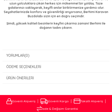
uzun yolculuklara çıkan herkes için mükemmel bir yoldaş. Taze
gıdalarınızı saklayarak, keyifli anılar biriktirmenize yardımcı olur.
Seyahatlerinizde konforu ve güvenilirliği arıyorsanız, Berhimi Karavan
Buzdolabı sizin için en doğru seçimdir.
Şimdi, yüksek kaliteli besinlerin keyfini çıkarma zamanı! Berhimi ile
doğanın tadını çıkarın.
YORUMLAR
(0)
ÖDEME SEÇENEKLERI
ÜRÜN ÖNERILERI
Güvenli Alışveriş
Güvenli Kargo
Taksitli Alışveriş
İade & Değişim Garantisi