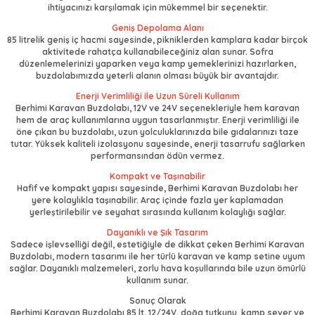
ihtiyacınızı karşılamak için mükemmel bir seçenektir.
Geniş Depolama Alanı
85 litrelik geniş iç hacmi sayesinde, pikniklerden kamplara kadar birçok
aktivitede rahatça kullanabileceğiniz alan sunar. Sofra
düzenlemelerinizi yaparken veya kamp yemeklerinizi hazırlarken,
buzdolabımızda yeterli alanın olması büyük bir avantajdır.
Enerji Verimliliği ile Uzun Süreli Kullanım
Berhimi Karavan Buzdolabı, 12V ve 24V seçenekleriyle hem karavan
hem de araç kullanımlarına uygun tasarlanmıştır. Enerji verimliliği ile
öne çıkan bu buzdolabı, uzun yolculuklarınızda bile gıdalarınızı taze
tutar. Yüksek kaliteli izolasyonu sayesinde, enerji tasarrufu sağlarken
performansından ödün vermez.
Kompakt ve Taşınabilir
Hafif ve kompakt yapısı sayesinde, Berhimi Karavan Buzdolabı her
yere kolaylıkla taşınabilir. Araç içinde fazla yer kaplamadan
yerleştirilebilir ve seyahat sırasında kullanım kolaylığı sağlar.
Dayanıklı ve Şık Tasarım
Sadece işlevselliği değil, estetiğiyle de dikkat çeken Berhimi Karavan
Buzdolabı, modern tasarımı ile her türlü karavan ve kamp setine uyum
sağlar. Dayanıklı malzemeleri, zorlu hava koşullarında bile uzun ömürlü
kullanım sunar.
Sonuç Olarak
Berhimi Karavan Buzdolabı 85 lt. 12/24V, doğa tutkunu, kamp sever ve