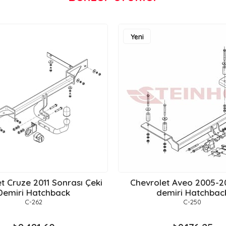
Yeni
Ürün
t Cruze 2011 Sonrası Çeki
Chevrolet Aveo 2005-20
Demiri Hatchback
demiri Hatchbac
C-262
C-250