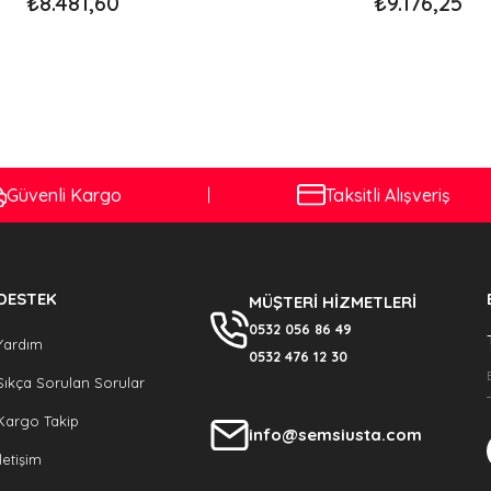
₺8.481,60
₺9.176,25
Güvenli Kargo
Taksitli Alışveriş
DESTEK
MÜŞTERİ HİZMETLERİ
0532 056 86 49
Yardım
0532 476 12 30
Sıkça Sorulan Sorular
Kargo Takip
info@semsiusta.com
İletişim