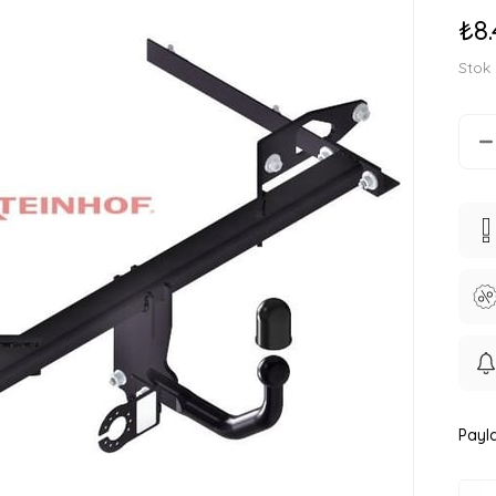
₺8.
Stok
Payla