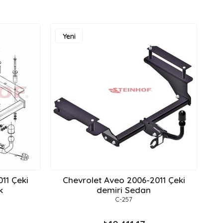
Yeni
Y
Ürün
Ü
11 Çeki
Chevrolet Aveo 2006-2011 Çeki
Ch
k
demiri Sedan
C-257