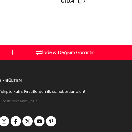
₺10.411,17
İade & Değişim Garantisi
E - BÜLTEN
Takipte kalın. Fırsatlardan ilk siz haberdar olun!