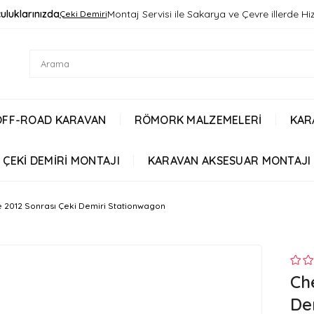
uluklarınızda
Montaj Servisi ile Sakarya ve Çevre illerde H
Çeki Demiri
OFF-ROAD KARAVAN
RÖMORK MALZEMELERİ
KAR
ÇEKİ DEMİRİ MONTAJI
KARAVAN AKSESUAR MONTAJI
e 2012 Sonrası Çeki Demiri Stationwagon
Ch
De