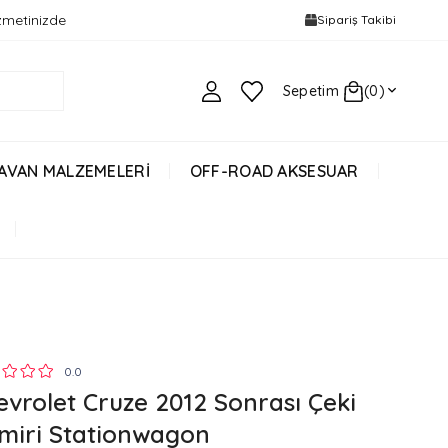
izmetinizde
Sipariş Takibi
Sepetim
0
AVAN MALZEMELERİ
OFF-ROAD AKSESUAR
0.0
evrolet Cruze 2012 Sonrası Çeki
miri Stationwagon