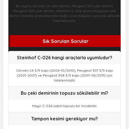
Bu sayfa; Citroën C4 çeki demiri, Peugeot 307 çeki demiri,
Peugeot 308 çeki demiri, Steinhof C-026 ve profesyonel çeki
demiri montajı aramalarında doğru ürün bilgisini sunacak şekilde
hazırlanmıştır.
Sık Sorulan Sorular
Steinhof C-026 hangi araçlarla uyumludur?
Citroën C4 3/5 kapı (2004–10/2010), Peugeot 307 3/5 kapı
(2001–2007) ve Peugeot 308 3/5 kapı (2007–05/2011) için
listelenmiştir.
Bu çeki demirinin topuzu sökülebilir mi?
Hayır. C-026 sabit topuzlu bir modeldir.
Tampon kesimi gerekiyor mu?