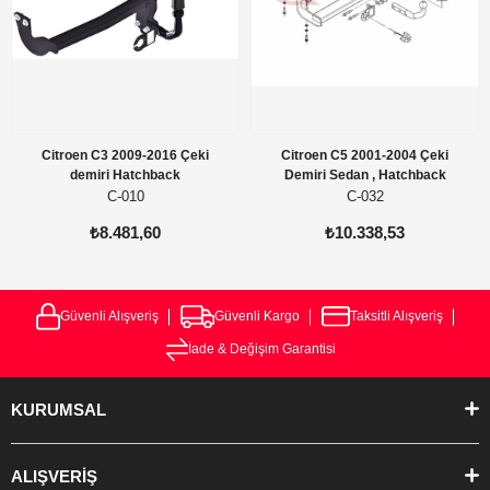
Citroen C3 2009-2016 Çeki
Citroen C5 2001-2004 Çeki
demiri Hatchback
Demiri Sedan , Hatchback
C-010
C-032
₺8.481,60
₺10.338,53
Güvenli Alışveriş
Güvenli Kargo
Taksitli Alışveriş
İade & Değişim Garantisi
KURUMSAL
ALIŞVERİŞ