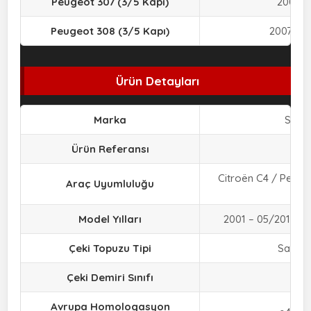
Peugeot 307 (3/5 Kapı)
2001 –
Peugeot 308 (3/5 Kapı)
2007 – 0
Ürün Detayları
Marka
Stein
Ürün Referansı
C-0
Citroën C4 / Peuge
Araç Uyumluluğu
30
Model Yılları
2001 – 05/2011 aras
Çeki Topuzu Tipi
Sabit 
Çeki Demiri Sınıfı
A50
Avrupa Homologasyon