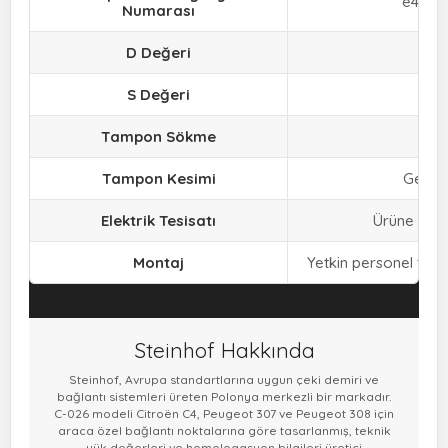
e4 00-
Numarası
D Değeri
8,1 
S Değeri
65 
Tampon Sökme
Eve
Tampon Kesimi
Gerek
Elektrik Tesisatı
Ürüne dahil
Montaj
Yetkin personel tara
Steinhof Hakkında
Steinhof, Avrupa standartlarına uygun çeki demiri ve
bağlantı sistemleri üreten Polonya merkezli bir markadır.
C-026 modeli Citroën C4, Peugeot 307 ve Peugeot 308 için
araca özel bağlantı noktalarına göre tasarlanmış, teknik
yük değerleri ve homologasyon bilgileri üretici