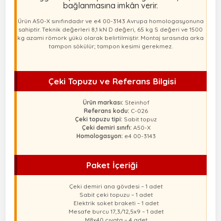
bağlanmasına imkân verir.
Ürün A50-X sınıfındadır ve e4 00-3143 Avrupa homologasyonuna
sahiptir. Teknik değerleri 8,1 kN D değeri, 65 kg S değeri ve 1500
kg azami römork yükü olarak belirtilmiştir. Montaj sırasında arka
tampon sökülür; tampon kesimi gerekmez.
Çeki Topuzu ve Referans Bilgisi
Ürün markası:
Steinhof
Referans kodu:
C-026
Çeki topuzu tipi:
Sabit topuz
Çeki demiri sınıfı:
A50-X
Homologasyon:
e4 00-3143
Paket İçeriği
Çeki demiri ana gövdesi – 1 adet
Sabit çeki topuzu – 1 adet
Elektrik soket braketi – 1 adet
Mesafe burcu 17,3/12,5x9 – 1 adet
M8x40 cıvata – 4 adet