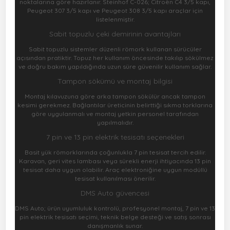
noktalarına göre hazırlanır. Steinhof C-026; Citroën C4 3/5 kapı,
Peugeot 307 3/5 kapı ve Peugeot 308 3/5 kapı araçlar için
listelenmiştir.
Sabit topuzlu çeki demirinin avantajları
Sabit topuzlu sistemler düzenli römork kullanan sürücüler
açısından pratiktir. Topuz her kullanım öncesinde takılıp sökülmez
ve doğru bakım yapıldığında uzun süre güvenilir kullanım sağlar.
Tampon sökümü ve montaj bilgisi
Montaj kılavuzuna göre arka tampon sökülür ancak tampon
kesimi gerekmez. Bağlantılar üreticinin belirttiği sıkma torklarına
göre uygulanmalı ve montaj yetkin personel tarafından
yapılmalıdır.
7 pin ve 13 pin elektrik tesisatı seçenekleri
Basit yük römorklarında çoğunlukla 7 pin tesisat tercih edilir.
Karavan, geri vites lambası veya sürekli enerji ihtiyacında 13 pin
tesisat daha uygun olabilir. Araç elektroniğine uygun modüllü
tesisat kullanılması önerilir.
DMS Auto güvencesi
DMS Auto; ürün uyumluluk kontrolü, profesyonel montaj, 7 pin ve 13
pin elektrik tesisatı seçimi, teknik belge desteği ve satış sonrası
danışmanlık sunar.