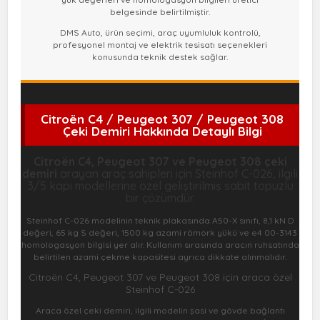
belgesinde belirtilmiştir.
DMS Auto, ürün seçimi, araç uyumluluk kontrolü,
profesyonel montaj ve elektrik tesisatı seçenekleri
konusunda teknik destek sağlar.
Citroën C4 / Peugeot 307 / Peugeot 308
Çeki Demiri Hakkında Detaylı Bilgi
Citroën C4, Peugeot 307 ve Peugeot 308 çeki
demiri
arayan araç sahipleri için Steinhof C-026, ilgili
3/5 kapı modellerine özel geliştirilmiş sabit topuzlu
bir çözümdür.
Steinhof C-026 modelinin teknik plakasında A50-X sınıfı, 8,1 kN D
değeri, 65 kg S değeri, 1500 kg azami römork yükü ve e4 00-3143
homologasyon bilgisi yer alır. Kullanım sırasında aracın ruhsatında
belirtilen azami çekme kapasitesi ayrıca dikkate alınmalıdır.
Citroën C4, Peugeot 307 ve Peugeot 308 için araca özel
Steinhof C-026
Araca özel çeki demiri, ilgili modelin şasi ve gövde bağlantı