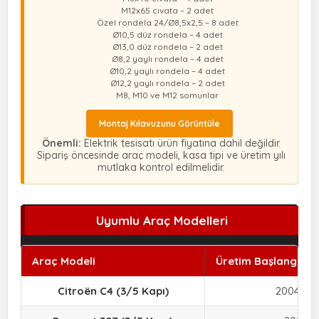
M12x65 cıvata – 2 adet
Özel rondela 24/Ø8,5x2,5 – 8 adet
Ø10,5 düz rondela – 4 adet
Ø13,0 düz rondela – 2 adet
Ø8,2 yaylı rondela – 4 adet
Ø10,2 yaylı rondela – 4 adet
Ø12,2 yaylı rondela – 2 adet
M8, M10 ve M12 somunlar
Montaj Kılavuzunu Görüntüle
Önemli:
Elektrik tesisatı ürün fiyatına dahil değildir.
Sipariş öncesinde araç modeli, kasa tipi ve üretim yılı
mutlaka kontrol edilmelidir.
Uyumlu Araç Modelleri
Araç Modeli
Üretim Başlangıcı – 
Citroën C4 (3/5 Kapı)
2004 – 1