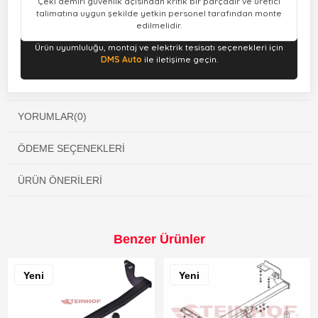
Çeki demiri güvenlik açısından kritik bir parçadır ve üretici
talimatına uygun şekilde yetkin personel tarafından monte
edilmelidir.
Ürün uyumluluğu, montaj ve elektrik tesisatı seçenekleri için
DMS Auto
ile iletişime geçin.
YORUMLAR
(0)
ÖDEME SEÇENEKLERI
ÜRÜN ÖNERILERI
Benzer Ürünler
Yeni
Yeni
Ürün
Ürün