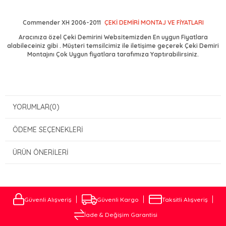
Commender XH 2006-2011
ÇEKİ DEMİRİ MONTAJ VE FİYATLARI
Aracınıza özel Çeki Demirini Websitemizden En uygun Fiyatlara
alabileceiniz gibi . Müşteri temsilcimiz ile iletişime geçerek Çeki Demiri
Montajını Çok Uygun fiyatlara tarafımıza Yaptırabilirsiniz.
YORUMLAR
(0)
ÖDEME SEÇENEKLERI
ÜRÜN ÖNERILERI
Güvenli Alışveriş
Güvenli Kargo
Taksitli Alışveriş
İade & Değişim Garantisi