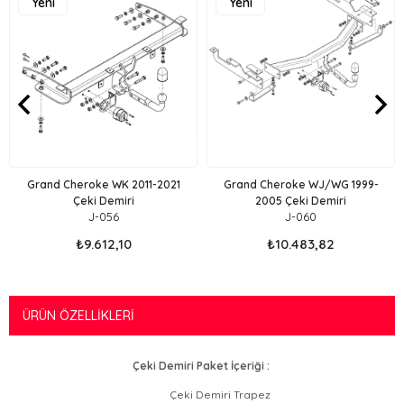
Yeni
Yeni
Ürün
Ürün
Grand Cheroke WK 2011-2021
Grand Cheroke WJ/WG 1999-
Çeki Demiri
2005 Çeki Demiri
J-056
J-060
₺9.612,10
₺10.483,82
ÜRÜN ÖZELLIKLERI
Çeki Demiri Paket İçeriği :
Çeki Demiri Trapez