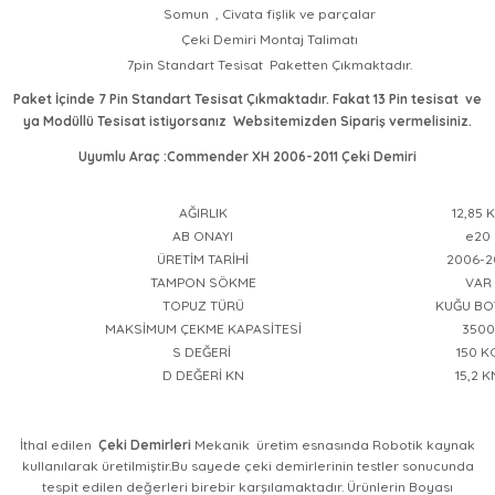
Somun , Civata fişlik ve parçalar
Çeki Demiri Montaj Talimatı
7pin Standart Tesisat Paketten Çıkmaktadır.
Paket İçinde 7 Pin Standart Tesisat Çıkmaktadır. Fakat 13 Pin tesisat ve
ya Modüllü Tesisat istiyorsanız Websitemizden Sipariş vermelisiniz.
Uyumlu Araç :Commender XH 2006-2011 Çeki Demiri
AĞIRLIK
12,85 
AB ONAYI
e20
ÜRETİM TARİHİ
2006-2
TAMPON SÖKME
VAR
TOPUZ TÜRÜ
KUĞU BO
MAKSİMUM ÇEKME KAPASİTESİ
3500
S DEĞERİ
150 K
D DEĞERİ KN
15,2 K
İthal edilen
Çeki Demirleri
Mekanik üretim esnasında Robotik kaynak
kullanılarak üretilmiştir.Bu sayede çeki demirlerinin testler sonucunda
tespit edilen değerleri birebir karşılamaktadır. Ürünlerin Boyası