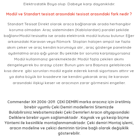
Elektrostatik Boya olup Dabeye karşı dayanıklıdır.
Modül ve Standart tesisat arasındaki tesisat arasındaki fark nedir ?
Standart Tesisat Direkt olarak araca bağlanarak arada herhangibir
koruma olmadan Araç sisteminden (Kablolardan) paralel şekilde
bağlanır.Modül tesisatta ise arada elektronik modül kutusu bulunur. Eğer
arkanızdaki Karavan veya Römork Stopları halojen ampül ise fazla
akım çeker ve araç kendini korumaya alır , araç gösterge panelinde
aydınlatma arıza ışığı yanar. Bu şekilde bir sorunla karşılaşıyorsanız
Modül kullanmanız gerekmektedir. Modül fazla çekilen akımı
dengeleyerek bu arızayı çözer. Bunun yanı sıra Başınıza gelebilecek
kısa devre gibi sorunları modül egale ederek kendi sigortasını attırır ve
ya daha büyük bir kısadevre ise kendini yakarak araç ile karavan
arasındaki ilişkiyi keser ve aracınızın zarar görmesini engeller.
Commender XH 2006-2011
ÇEKİ DEMİRİ marka aracınız için üretilmiş
birebir uyumlu Çeki Demiri modellerini Sitemizde
Bulabilirsiniz.Websitemizdeki Çeki Demirleri Aracın altyapısındaki
Deliklere birebir uyum sağlamaktadır . Kaynak ve ya kesip biçme
Yöntemi ile kesinlikle montajlanmamaktadır. Çeki demiri Montaj işlemi,
aracın modeline ve çekici demirinin türüne bağlı olarak değişiklik
gösterebilir.