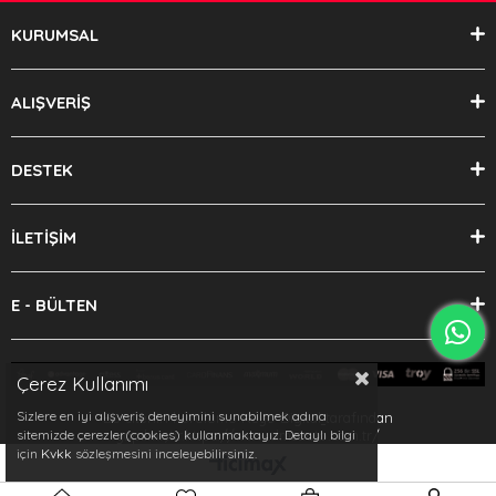
KURUMSAL
ALIŞVERİŞ
DESTEK
İLETİŞİM
E - BÜLTEN
Çerez Kullanımı
Sizlere en iyi alışveriş deneyimini sunabilmek adına
Bu sitenin kurulumu
Keyo Digital
tarafından
sitemizde çerezler(cookies) kullanmaktayız. Detaylı bilgi
yapılmıştır.https://www.dmsauto.com.tr/
için
Kvkk
sözleşmesini inceleyebilirsiniz.