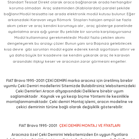
Standart Tesisat Direkt olarak araca bağlanarak arada herhangibir
koruma olmadan Araç sisteminden (Kablolardan) paralel şekilde
bağlanır.Modül tesisatta ise arada elektronik modül kutusu bulunur. Eğer
arkanızdaki Karavan veya Römork Stopları halojen ampül ise fazla
akım çeker ve araç kendini korumaya alır , araç gösterge panelinde
aydınlatma arıza ışığı yanar. Bu şekilde bir sorunla karşılaşıyorsanız
Modül kullanmanız gerekmektedir. Modül fazla çekilen akımı
dengeleyerek bu arızayı çözer. Bunun yanı sıra Başınıza gelebilecek
kısa devre gibi sorunları modül egale ederek kendi sigortasını attırır ve
ya daha büyük bir kısadevre ise kendini yakarak araç ile karavan
arasındaki ilişkiyi keser ve aracınızın zarar görmesini engeller.
FIAT Bravo 1995-2001
ÇEKİ DEMİRİ marka aracınız için üretilmiş birebir
uyumlu Çeki Demiri modellerini Sitemizde Bulabilirsiniz.Websitemizdeki
Çeki Demirleri Aracın altyapısındaki Deliklere birebir uyum
sağlamaktadır . Kaynak ve ya kesip biçme Yöntemi ile kesinlikle
montajlanmamaktadır. Çeki demiri Montaj işlemi, aracın modeline ve
çekici demirinin türüne bağlı olarak değişiklik gösterebilir.
FIAT Bravo 1995-2001
ÇEKİ DEMİRİ MONTAJ VE FİYATLARI
Aracınıza özel Çeki Demirini Websitemizden En uygun Fiyatlara