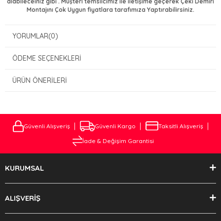
alabileceiniz gibi . Müşteri temsilcimiz ile iletişime geçerek Çeki Demiri
Montajını Çok Uygun fiyatlara tarafımıza Yaptırabilirsiniz.
YORUMLAR
(0)
ÖDEME SEÇENEKLERI
ÜRÜN ÖNERILERI
Güvenli Alışveriş
Güvenli Kargo
Taksitli Alışveriş
İade & Değişim Garantisi
KURUMSAL
ALIŞVERİŞ