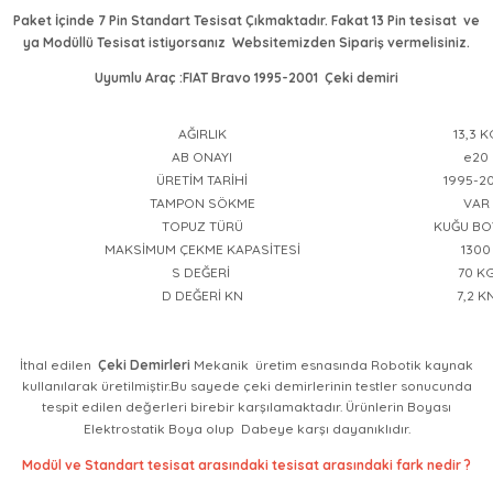
Paket İçinde 7 Pin Standart Tesisat Çıkmaktadır. Fakat 13 Pin tesisat ve
ya Modüllü Tesisat istiyorsanız Websitemizden Sipariş vermelisiniz.
Uyumlu Araç :FIAT Bravo 1995-2001 Çeki demiri
AĞIRLIK
13,3 K
AB ONAYI
e20
ÜRETİM TARİHİ
1995-2
TAMPON SÖKME
VAR
TOPUZ TÜRÜ
KUĞU BO
MAKSİMUM ÇEKME KAPASİTESİ
1300
S DEĞERİ
70 K
D DEĞERİ KN
7,2 K
İthal edilen
Çeki Demirleri
Mekanik üretim esnasında Robotik kaynak
kullanılarak üretilmiştir.Bu sayede çeki demirlerinin testler sonucunda
tespit edilen değerleri birebir karşılamaktadır. Ürünlerin Boyası
Elektrostatik Boya olup Dabeye karşı dayanıklıdır.
Modül ve Standart tesisat arasındaki tesisat arasındaki fark nedir ?