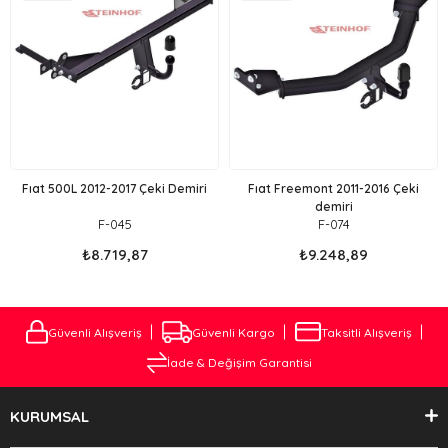
Ürün
Ürün
Fıat 500L 2012-2017 Çeki Demiri
Fıat Freemont 2011-2016 Çeki
demiri
F-045
F-074
₺8.719,87
₺9.248,89
Güvenli Alışveriş
Güvenli Kargo
Taksitli Alışveriş
İade & Değişim Garantisi
KURUMSAL