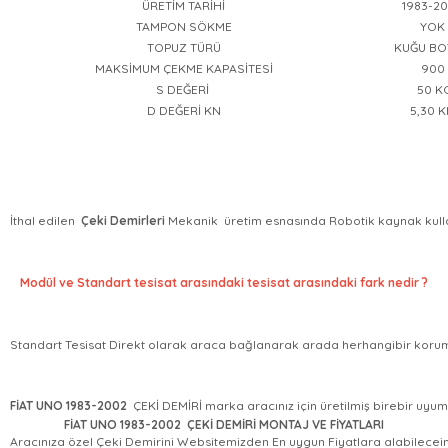
ÜRETİM TARİHİ
1983-2
TAMPON SÖKME
YOK
TOPUZ TÜRÜ
KUĞU BO
MAKSİMUM ÇEKME KAPASİTESİ
900
S DEĞERİ 
 50 K
D DEĞERİ KN
5,30 
İthal edilen  
Çeki Demirleri 
Mekanik  üretim esnasında Robotik kaynak kullanı
Modül ve Standart tesisat arasındaki tesisat arasındaki fark nedir ?
Standart Tesisat Direkt olarak araca bağlanarak arada herhangibir koruma 
FİAT UNO 1983-2002
FİAT UNO 1983-2002
ÇEKİ DEMİRİ MONTAJ VE FİYATLARI
Aracınıza özel Çeki Demirini Websitemizden En uygun Fiyatlara alabileceiniz 