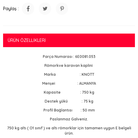
Paylaş :
ÜRÜN ÖZELLIKLERI
Parça Numarası : 6E0081.053
Römorkve karavan kaplini
Marka : KNOTT
Menşei : ALMANYA
Kapasite : 750 kg
Destek yükü : 75 kg
Profil Bağlantısı : 50 mm
Paslanmaz Galveniz.
750 kg altı ( O1 sınıf ) ve altı römorklar için tamamen uygun E belgeli
ürün.