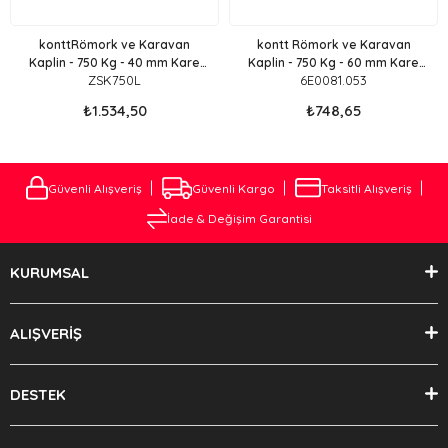
konttRömork ve Karavan
kontt Römork ve Karavan
Kaplin - 750 Kg - 40 mm Kare
Kaplin - 750 Kg - 60 mm Kare
ZSK750L
6E0081.053
Kaplin
Kaplin
₺1.534,50
₺748,65
Güvenli Alışveriş
Güvenli Kargo
Taksitli Alışveriş
İade & Değişim Garantisi
KURUMSAL
ALIŞVERİŞ
DESTEK