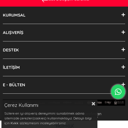
KURUMSAL
ALIŞVERİŞ
DESTEK
İLETİŞİM
E - BÜLTEN
Çerez Kullanımı
Sizlere en iyi alışveriş deneyimini sunabilmek adına
Bu sitenin kurulumu
Keyo Digital
tarafından
yapılmıştır.https://www.dmsauto.com.tr/
sitemizde çerezler(cookies) kullanmaktayız. Detaylı bilgi
için
Kvkk
sözleşmesini inceleyebilirsiniz.