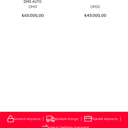
DMS AUTO
DMS1
DMS2
₺65.000,00
₺45.000,00
RÖMORKLAR marka aracınız için üretilmiş birebir uyumlu Çeki
Demiri modellerini Sitemizde Bulabilirsiniz.Websitemizdeki Çeki
Demirleri Aracın altyapısındaki Deliklere birebir uyum
sağlamaktadır . Kaynak ve ya kesip biçme Yöntemi ile kesinlikle
montajlanmamaktadır. Çeki demiri Montaj işlemi, aracın modeline
ve çekici demirinin türüne bağlı olarak değişiklik gösterebilir.
ÇEKİ DEMİRİ MONTAJ VE FİYATLARI
Aracınıza özel Çeki Demirini Websitemizden En uygun Fiyatlara
alabileceiniz gibi . Müşteri temsilcimiz ile iletişime geçerek Çeki
Demiri Montajını Çok Uygun fiyatlara tarafımıza Yaptırabilirsiniz.
Güvenli Alışveriş
Güvenli Kargo
Taksitli Alışveriş
İade & Değişim Garantisi