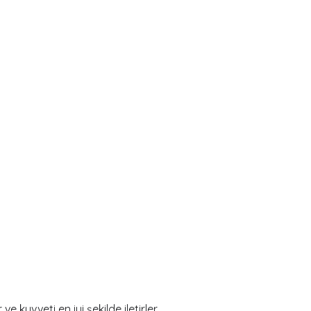
 kuvveti en iyi şekilde iletirler.