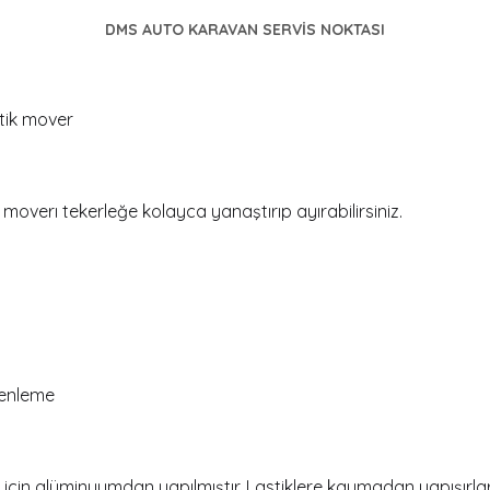
DMS AUTO KARAVAN SERVİS NOKTASI
atik mover
overı tekerleğe kolayca yanaştırıp ayırabilirsiniz.
renleme
ık için alüminyumdan yapılmıştır. Lastiklere kaymadan yapışırlar ve