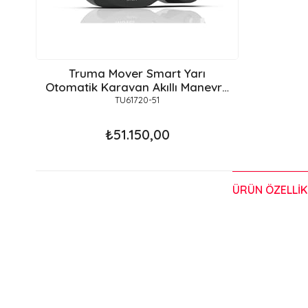
Truma Mover Smart Yarı
Otomatik Karavan Akıllı Manevra
Sistemi
TU61720-51
₺51.150,00
ÜRÜN ÖZELLIK