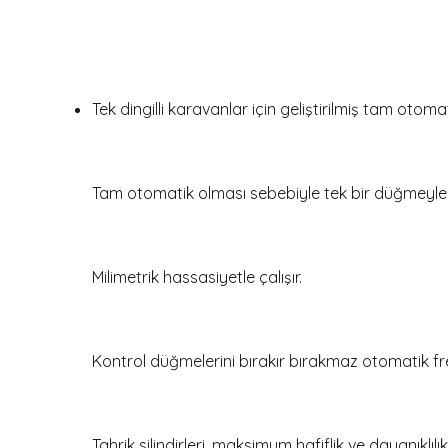
Tek dingilli karavanlar için geliştirilmiş tam otom
Tam otomatik olması sebebiyle tek bir düğmeyle m
Milimetrik hassasiyetle çalışır.
Kontrol düğmelerini bırakır bırakmaz otomatik f
Tahrik silindirleri, maksimum hafiflik ve dayanıklıl