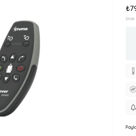
₺7
Stok
Payla