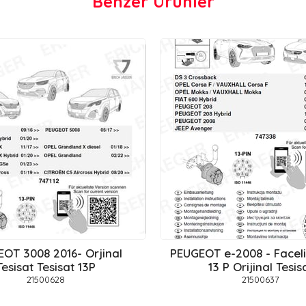
Benzer Ürünler
OT 3008 2016- Orjinal
PEUGEOT e-2008 - Facelif
Tesisat Tesisat 13P
13 P Orijinal Tesis
21500628
21500637