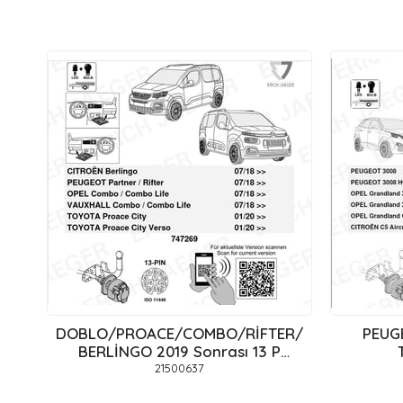
DOBLO/PROACE/COMBO/RİFTER/PARTNER/
PEUGE
BERLİNGO 2019 Sonrası 13 P
Orijinal tesisat
21500637