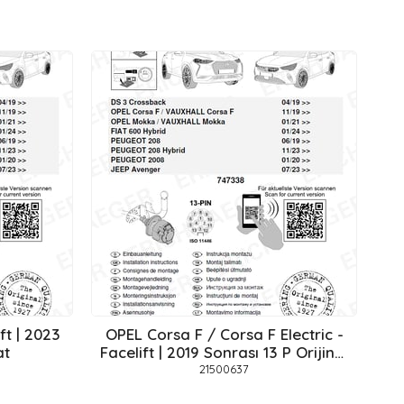
t | 2023
OPEL Corsa F / Corsa F Electric -
at
Facelift | 2019 Sonrası 13 P Orijinal
Tesisat
21500637