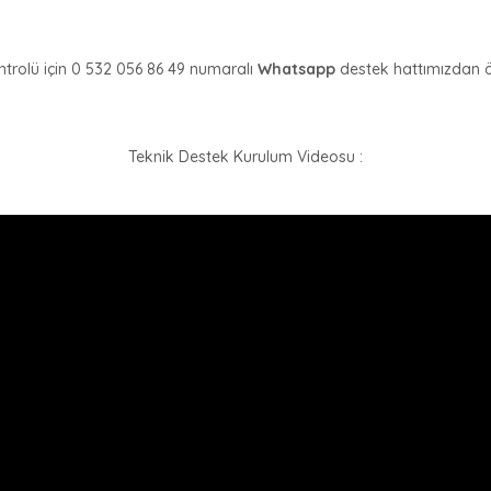
trolü için 0 532 056 86 49 numaralı 
Whatsapp 
destek hattımızdan öğ
Teknik Destek Kurulum Videosu :