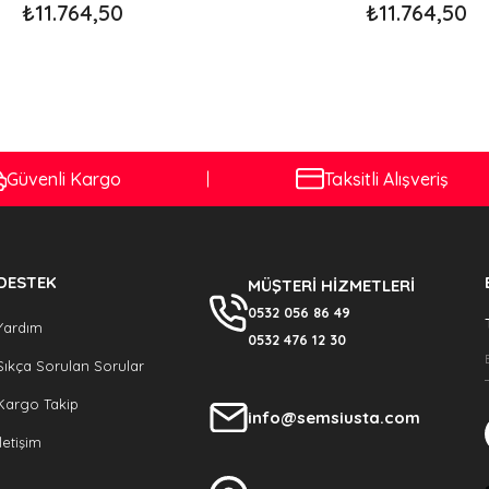
₺11.764,50
₺11.764,50
Güvenli Kargo
Taksitli Alışveriş
DESTEK
MÜŞTERİ HİZMETLERİ
0532 056 86 49
Yardım
0532 476 12 30
Sıkça Sorulan Sorular
Kargo Takip
info@semsiusta.com
İletişim