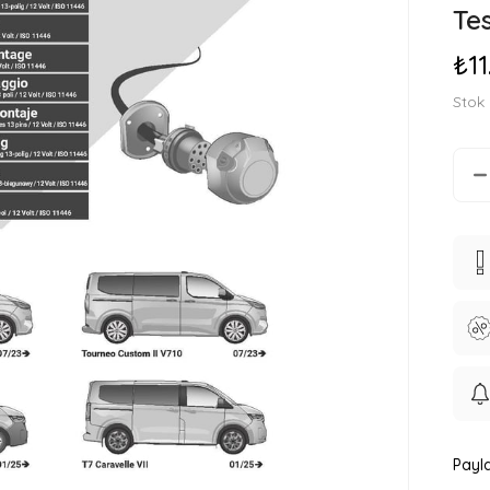
Tes
₺11
Stok
Payla