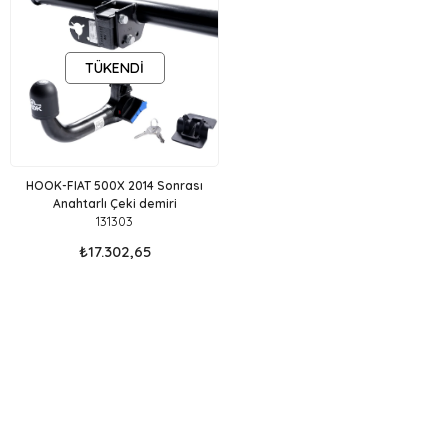
TÜKENDI
HOOK-FIAT 500X 2014 Sonrası
Anahtarlı Çeki demiri
131303
₺17.302,65
Fiat 500X Çeki Demiri marka aracınız için üretilmiş birebir uyumlu
Çeki Demiri modellerini Sitemizde Bulabilirsiniz.Websitemizdeki Çeki
Demirleri Aracın altyapısındaki Deliklere birebir uyum
sağlamaktadır . Kaynak ve ya kesip biçme Yöntemi ile kesinlikle
montajlanmamaktadır. Çeki demiri Montaj işlemi, aracın modeline
ve çekici demirinin türüne bağlı olarak değişiklik gösterebilir.
ÇEKİ DEMİRİ MONTAJ VE FİYATLARI