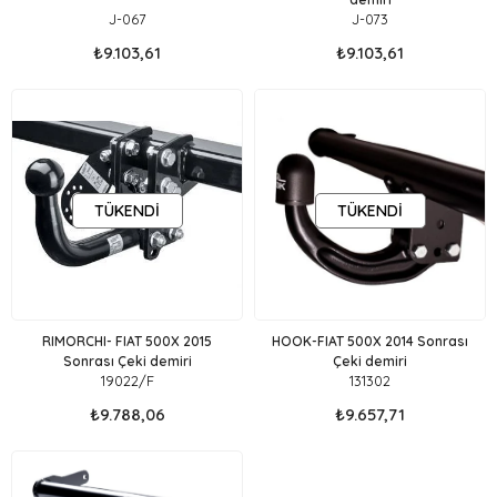
J-067
J-073
₺9.103,61
₺9.103,61
TÜKENDI
TÜKENDI
RIMORCHI- FIAT 500X 2015
HOOK-FIAT 500X 2014 Sonrası
Sonrası Çeki demiri
Çeki demiri
19022/F
131302
₺9.788,06
₺9.657,71