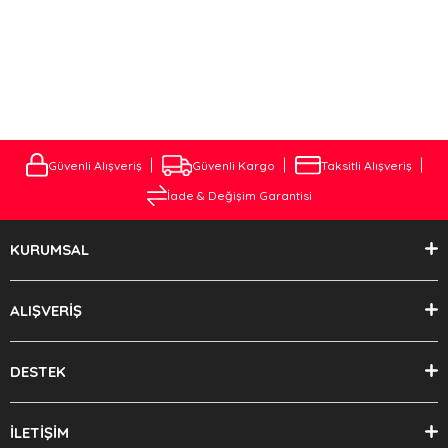
Aracınıza özel Çeki Demirini Websitemizden En uygun Fiyatlara
alabileceiniz gibi . Müşteri temsilcimiz ile iletişime geçerek Çeki
Demiri Montajını Çok Uygun fiyatlara tarafımıza Yaptırabilirsiniz.
Güvenli Alışveriş
Güvenli Kargo
Taksitli Alışveriş
İade & Değişim Garantisi
KURUMSAL
ALIŞVERİŞ
DESTEK
İLETİŞİM