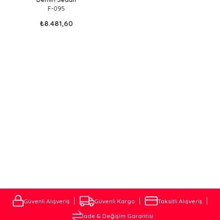
F-095
₺8.481,60
Fiat Linea Çeki Demiri marka aracınız için üretilmiş birebir uyumlu
Çeki Demiri modellerini Sitemizde Bulabilirsiniz.Websitemizdeki Çeki
Demirleri Aracın altyapısındaki Deliklere birebir uyum
sağlamaktadır . Kaynak ve ya kesip biçme Yöntemi ile kesinlikle
montajlanmamaktadır. Çeki demiri Montaj işlemi, aracın modeline
ve çekici demirinin türüne bağlı olarak değişiklik gösterebilir.
ÇEKİ DEMİRİ MONTAJ VE FİYATLARI
Aracınıza özel Çeki Demirini Websitemizden En uygun Fiyatlara
alabileceiniz gibi . Müşteri temsilcimiz ile iletişime geçerek Çeki
Demiri Montajını Çok Uygun fiyatlara tarafımıza Yaptırabilirsiniz.
Güvenli Alışveriş
Güvenli Kargo
Taksitli Alışveriş
İade & Değişim Garantisi