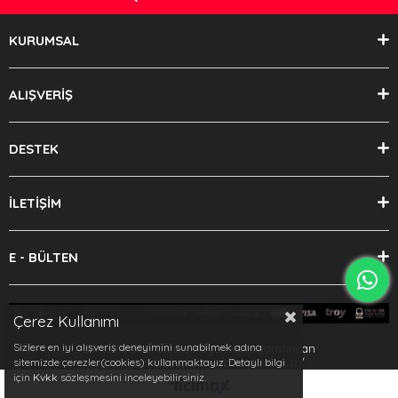
KURUMSAL
ALIŞVERİŞ
DESTEK
İLETİŞİM
E - BÜLTEN
Çerez Kullanımı
Sizlere en iyi alışveriş deneyimini sunabilmek adına
Bu sitenin kurulumu
Keyo Digital
tarafından
yapılmıştır.https://www.dmsauto.com.tr/
sitemizde çerezler(cookies) kullanmaktayız. Detaylı bilgi
için
Kvkk
sözleşmesini inceleyebilirsiniz.