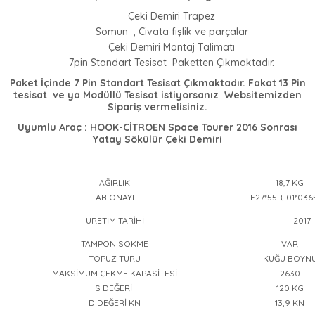
Çeki Demiri Trapez
Somun , Civata fişlik ve parçalar
Çeki Demiri Montaj Talimatı
7pin Standart Tesisat Paketten Çıkmaktadır.
Paket İçinde 7 Pin Standart Tesisat Çıkmaktadır. Fakat 13 Pin
tesisat ve ya Modüllü Tesisat istiyorsanız Websitemizden
Sipariş vermelisiniz.
Uyumlu Araç : HOOK-CİTROEN Space Tourer 2016 Sonrası
Yatay Sökülür Çeki Demiri
AĞIRLIK
18,7 KG
AB ONAYI
E27*55R-01*036
ÜRETİM TARİHİ
2017-
TAMPON SÖKME
VAR
TOPUZ TÜRÜ
KUĞU BOYN
MAKSİMUM ÇEKME KAPASİTESİ
2630
S DEĞERİ
120 KG
D DEĞERİ KN
13,9 KN