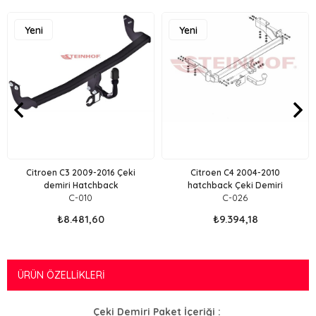
Yeni
Yeni
Ürün
Ürün
Citroen C3 2009-2016 Çeki
Citroen C4 2004-2010
demiri Hatchback
hatchback Çeki Demiri
C-010
C-026
₺8.481,60
₺9.394,18
ÜRÜN ÖZELLIKLERI
Çeki Demiri Paket İçeriği :