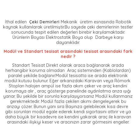
İthal edilen
Çeki Demirleri
Mekanik üretim esnasında Robotik
kaynak kullanılarak üretilmiştir.Bu sayede çeki demirlerinin testler
sonucunda tespit edilen değerleri birebir karşılamaktadır.
Ürünlerin Boyası Elektrostatik Boya olup Darbeye karşı
dayanıklıdır.
Modül ve Standart tesisat arasındaki tesisat arasındaki fark
nedir ?
Standart Tesisat Direkt olarak araca bağlanarak arada
herhangibir koruma olmadan Araç sisteminden (Kablolardan)
paralel şekilde bağlanır.Modül tesisatta ise arada elektronik
modül kutusu bulunur. Eğer arkanızdaki Karavan veya Römork
Stopları halojen ampül ise fazla akım çeker ve araç kendini
korumaya alır , araç gösterge panelinde aydınlatma arıza ışığı
yanar. Bu şekilde bir sorunla karşılaşıyorsanız Modül kullanmanız
gerekmektedir. Modül fazla çekilen akımı dengeleyerek bu
arızayı çözer. Bunun yanı sıra Başınıza gelebilecek kısa devre
gibi sorunları modül egale ederek kendi sigortasını attırır ve ya
daha büyük bir kısadevre ise kendini yakarak araç ile karavan
arasındaki ilişkiyi keser ve aracınızın zarar görmesini engeller.